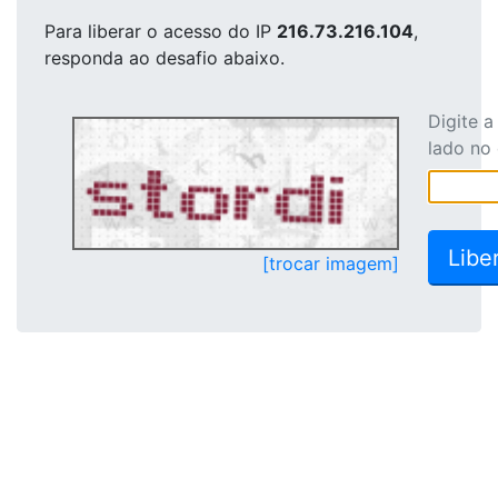
Para liberar o acesso
do IP
216.73.216.104
,
responda ao desafio abaixo.
Digite 
lado no
[trocar imagem]