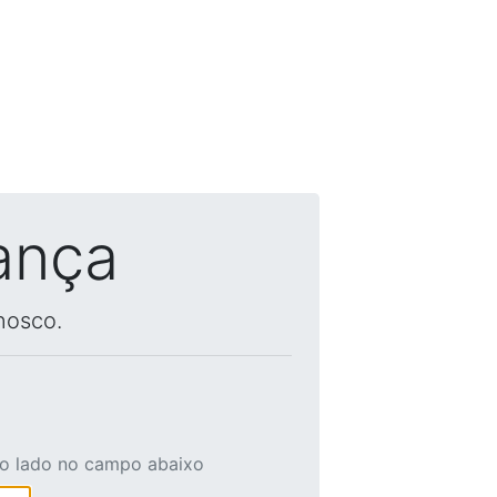
ança
nosco.
ao lado no campo abaixo