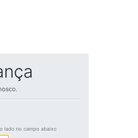
ança
nosco.
ao lado no campo abaixo