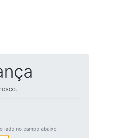
ança
nosco.
ao lado no campo abaixo