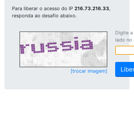
Para liberar o acesso
do IP
216.73.216.33
,
responda ao desafio abaixo.
Digite 
lado no
[trocar imagem]