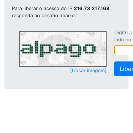
Para liberar o acesso
do IP
216.73.217.169
,
responda ao desafio abaixo.
Digite 
lado no
[trocar imagem]