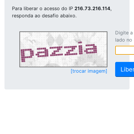
Para liberar o acesso
do IP
216.73.216.114
,
responda ao desafio abaixo.
Digite 
lado no
[trocar imagem]