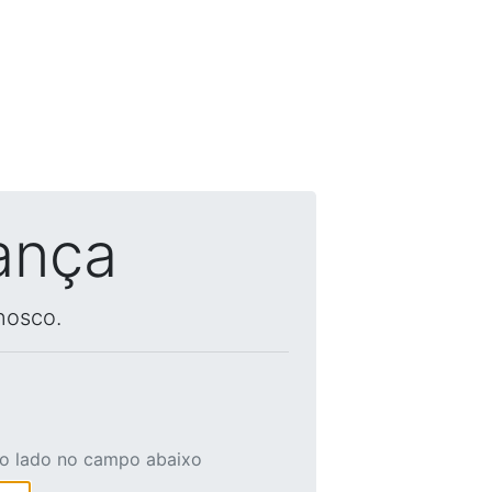
ança
nosco.
ao lado no campo abaixo