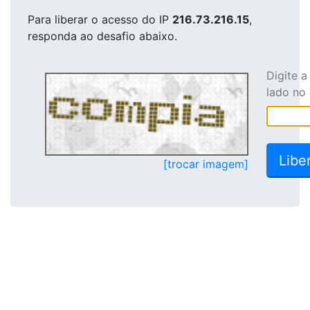
Para liberar o acesso
do IP
216.73.216.15
,
responda ao desafio abaixo.
Digite 
lado no
[trocar imagem]