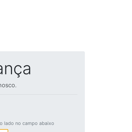
ança
nosco.
ao lado no campo abaixo