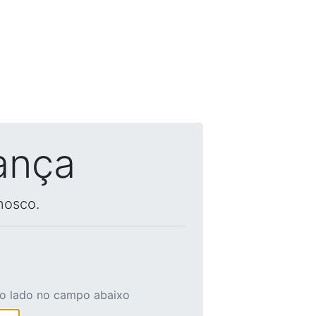
ança
nosco.
ao lado no campo abaixo