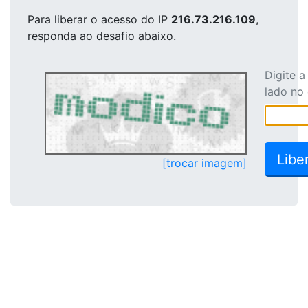
Para liberar o acesso
do IP
216.73.216.109
,
responda ao desafio abaixo.
Digite 
lado no
[trocar imagem]