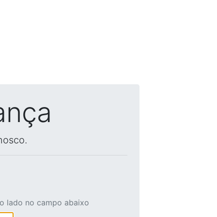
ança
nosco.
ao lado no campo abaixo