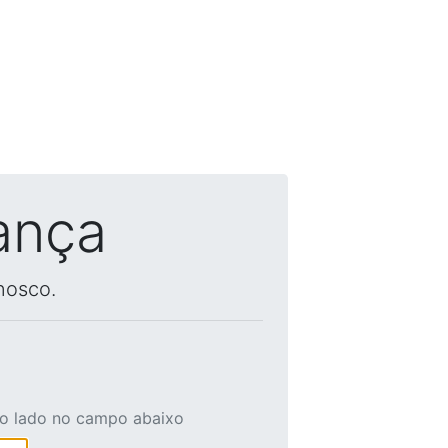
ança
nosco.
ao lado no campo abaixo