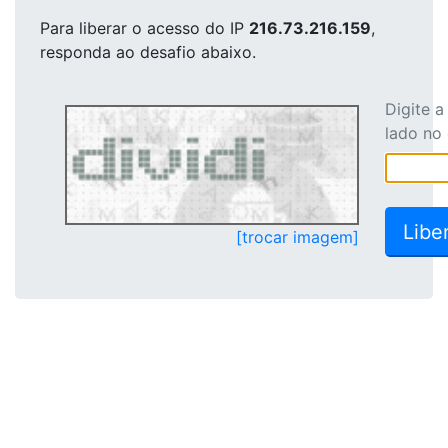
Para liberar o acesso
do IP
216.73.216.159
,
responda ao desafio abaixo.
Digite 
lado no
[trocar imagem]