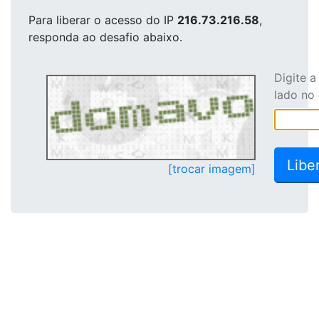
Para liberar o acesso
do IP
216.73.216.58
,
responda ao desafio abaixo.
Digite 
lado no
[trocar imagem]