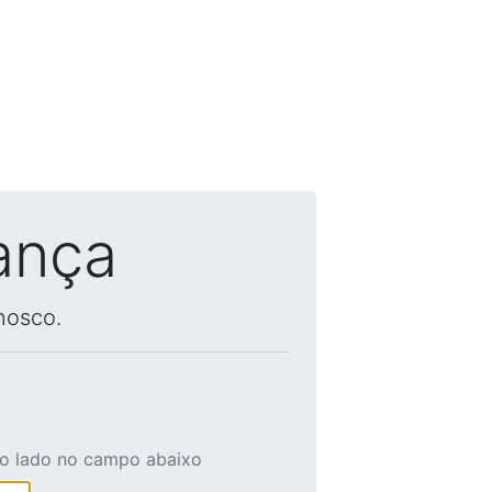
ança
nosco.
ao lado no campo abaixo