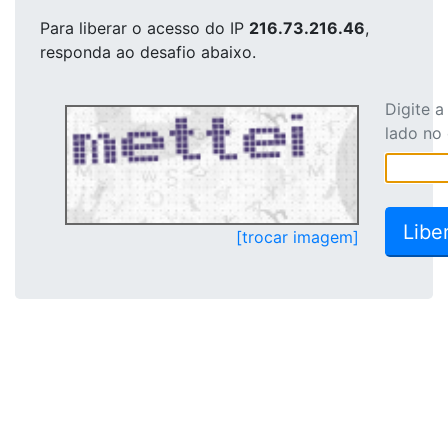
Para liberar o acesso
do IP
216.73.216.46
,
responda ao desafio abaixo.
Digite 
lado no
[trocar imagem]