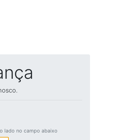
ança
nosco.
ao lado no campo abaixo