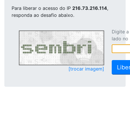
Para liberar o acesso
do IP
216.73.216.114
,
responda ao desafio abaixo.
Digite 
lado no
[trocar imagem]