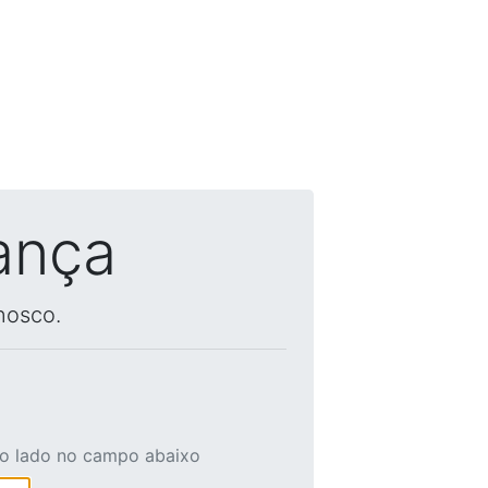
ança
nosco.
ao lado no campo abaixo