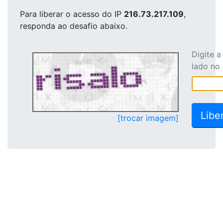
Para liberar o acesso
do IP
216.73.217.109
,
responda ao desafio abaixo.
Digite 
lado no
[trocar imagem]