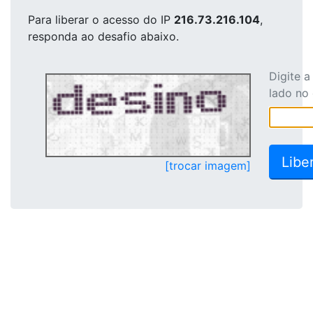
Para liberar o acesso
do IP
216.73.216.104
,
responda ao desafio abaixo.
Digite 
lado no
[trocar imagem]