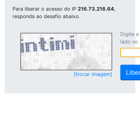
Para liberar o acesso
do IP
216.73.216.64
,
responda ao desafio abaixo.
Digite 
lado no
[trocar imagem]