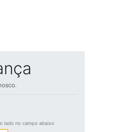
ança
nosco.
ao lado no campo abaixo