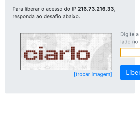
Para liberar o acesso
do IP
216.73.216.33
,
responda ao desafio abaixo.
Digite 
lado no
[trocar imagem]