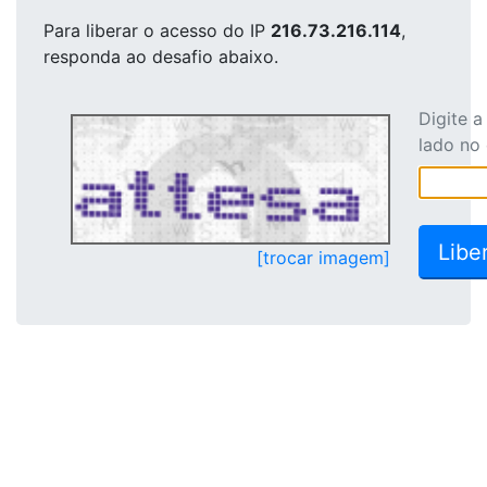
Para liberar o acesso
do IP
216.73.216.114
,
responda ao desafio abaixo.
Digite 
lado no
[trocar imagem]