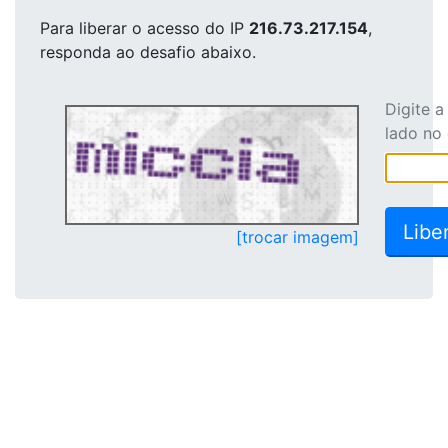
Para liberar o acesso
do IP
216.73.217.154
,
responda ao desafio abaixo.
Digite 
lado no
[trocar imagem]