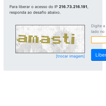
Para liberar o acesso
do IP
216.73.216.191
,
responda ao desafio abaixo.
Digite 
lado no
[trocar imagem]