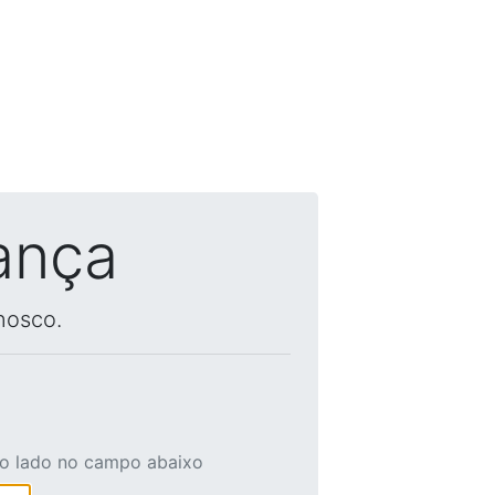
ança
nosco.
ao lado no campo abaixo