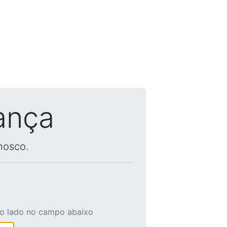
ança
nosco.
ao lado no campo abaixo