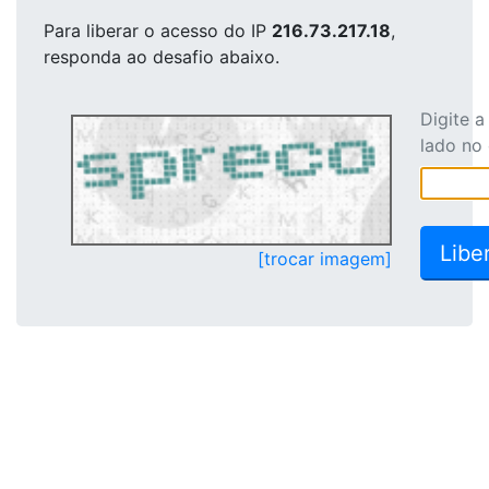
Para liberar o acesso
do IP
216.73.217.18
,
responda ao desafio abaixo.
Digite 
lado no
[trocar imagem]