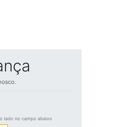
ança
nosco.
ao lado no campo abaixo