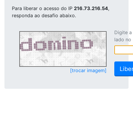
Para liberar o acesso
do IP
216.73.216.54
,
responda ao desafio abaixo.
Digite 
lado no
[trocar imagem]