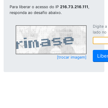
Para liberar o acesso
do IP
216.73.216.111
,
responda ao desafio abaixo.
Digite 
lado no
[trocar imagem]