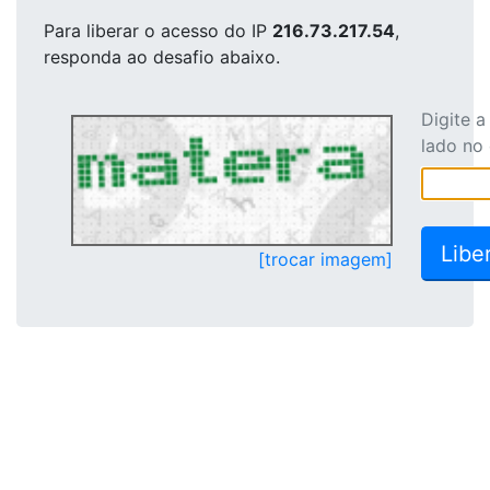
Para liberar o acesso
do IP
216.73.217.54
,
responda ao desafio abaixo.
Digite 
lado no
[trocar imagem]