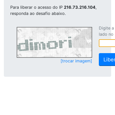
Para liberar o acesso
do IP
216.73.216.104
,
responda ao desafio abaixo.
Digite 
lado no
[trocar imagem]