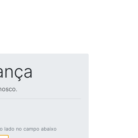
ança
nosco.
ao lado no campo abaixo