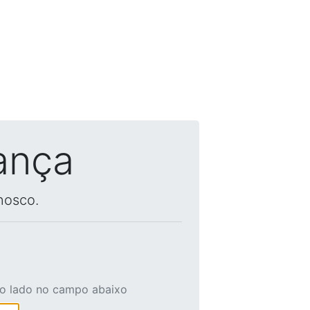
ança
nosco.
ao lado no campo abaixo