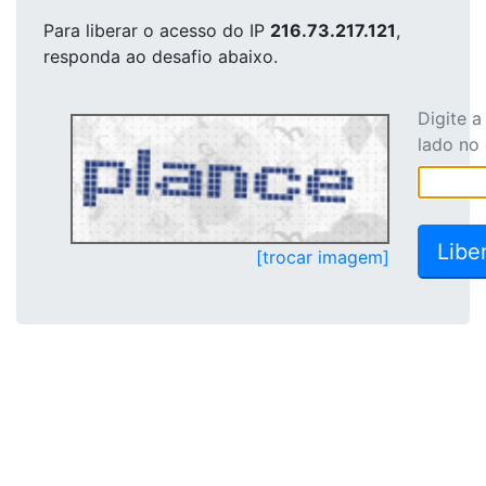
Para liberar o acesso
do IP
216.73.217.121
,
responda ao desafio abaixo.
Digite 
lado no
[trocar imagem]