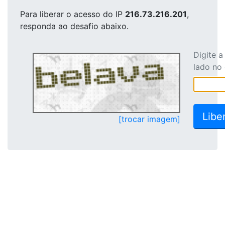
Para liberar o acesso
do IP
216.73.216.201
,
responda ao desafio abaixo.
Digite 
lado no
[trocar imagem]