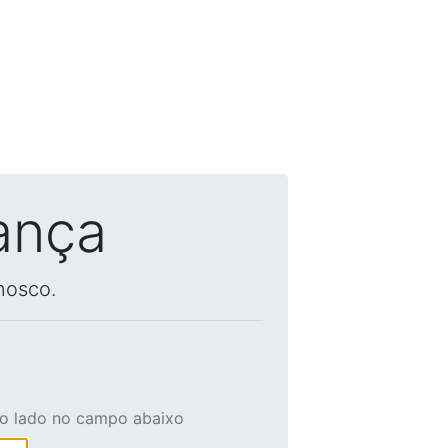
ança
nosco.
ao lado no campo abaixo