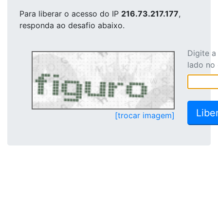
Para liberar o acesso
do IP
216.73.217.177
,
responda ao desafio abaixo.
Digite 
lado no
[trocar imagem]