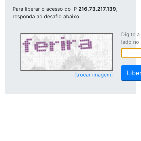
Para liberar o acesso
do IP
216.73.217.139
,
responda ao desafio abaixo.
Digite 
lado no
[trocar imagem]