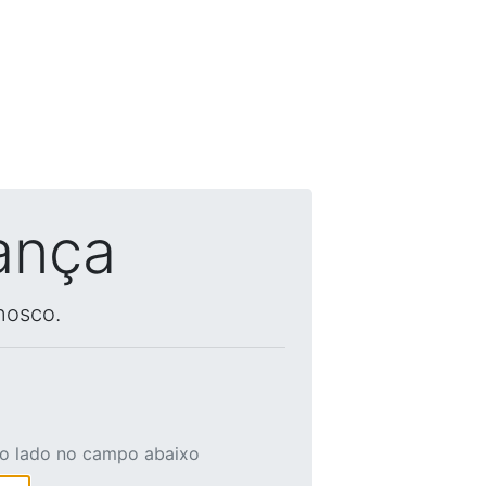
ança
nosco.
ao lado no campo abaixo