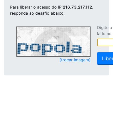
Para liberar o acesso
do IP
216.73.217.112
,
responda ao desafio abaixo.
Digite 
lado no
[trocar imagem]