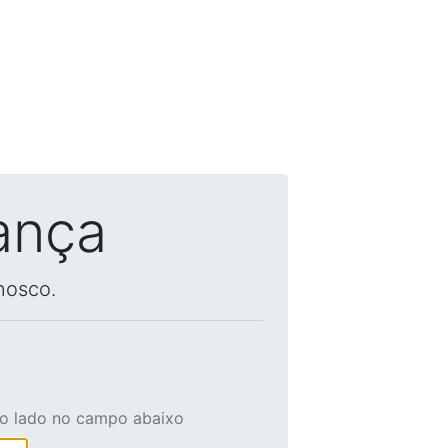
ança
nosco.
ao lado no campo abaixo