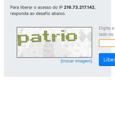
Para liberar o acesso
do IP
216.73.217.142
,
responda ao desafio abaixo.
Digite 
lado no
[trocar imagem]