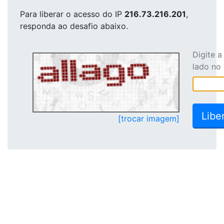
Para liberar o acesso
do IP
216.73.216.201
,
responda ao desafio abaixo.
Digite 
lado no
[trocar imagem]