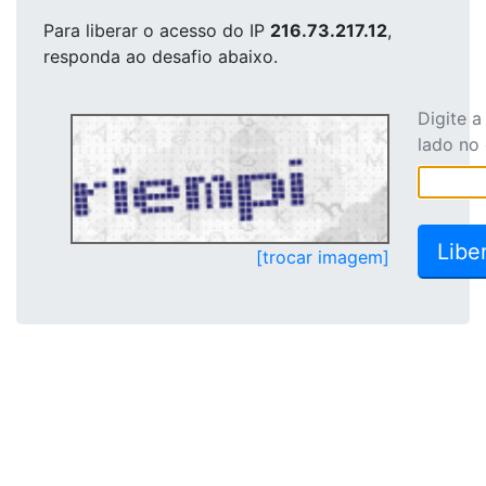
Para liberar o acesso
do IP
216.73.217.12
,
responda ao desafio abaixo.
Digite 
lado no
[trocar imagem]